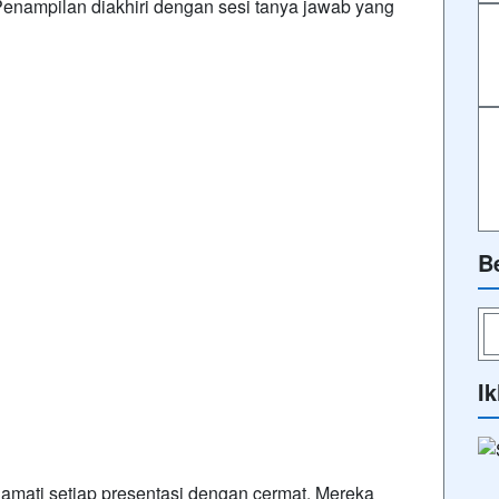
enampilan diakhiri dengan sesi tanya jawab yang
B
Ik
gamati setiap presentasi dengan cermat. Mereka