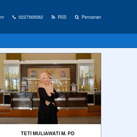
om
0227568582
RSS
Pencarian
TETI MULIAWATI M. PD