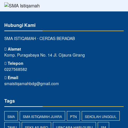
Hubungi Kami
SMA ISTIQAMAH ⋅ CERDAS BERADAB
Alamat
Komp. Puragabaya No. 14 Jl. Cijaura Girang
Telepon
0227568582
Email
smaistiqamahbdg@gmail.com
Tags
SMA
SMA ISTIQAMAH JUARA
PTN
SEKOLAH UNGGUL
TAMU
SEKILAS INFO
UPACARA HARI GURU
SM