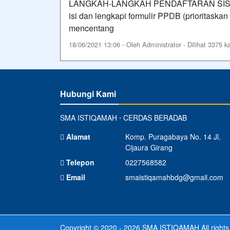
LANGKAH-LANGKAH PENDAFTARAN SISWA
isi dan lengkapi formulir PPDB (prioritaskan
mencentang
18/06/2021 13:06 - Oleh Administrator - Dilihat 3375 ka
Hubungi Kami
SMA ISTIQAMAH ⋅ CERDAS BERADAB
Alamat
Komp. Puragabaya No. 14 Jl.
Cijaura Girang
Telepon
0227568582
Email
smaistiqamahbdg@gmail.com
Copyright © 2020 - 2026
SMA ISTIQAMAH
All right