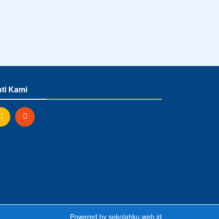
uti Kami
Powered by
sekolahku.web.id