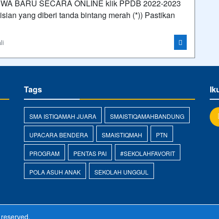
 BARU SECARA ONLINE klik PPDB 2022-2023
 isian yang diberi tanda bintang merah (*)) Pastikan
li
Tags
Ik
SMA ISTIQAMAH JUARA
SMAISTIQAMAHBANDUNG
UPACARA BENDERA
SMAISTIQMAH
PTN
PROGRAM
PENTAS PAI
#SEKOLAHFAVORIT
POLA ASUH ANAK
SEKOLAH UNGGUL
s reserved.