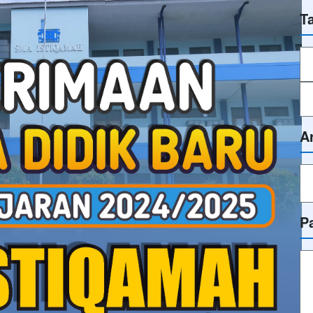
T
A
P