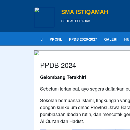
SMA ISTIQAMAH
CERDAS BERADAB
PROFIL
PPDB 2026-2027
GALERI
HU
PPDB 2024
Gelombang Terakhir!
Sebelum terlambat, ayo segera daftarkan p
Sekolah bernuansa islami, lingkungan yan
dengan kurikulum dinas Provinsi Jawa Ba
pembiasaan ibadah rutin, dan mencetak ge
Al Qur'an dan Hadist.