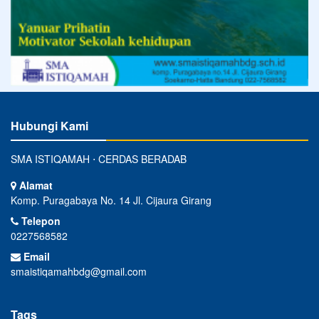
Hubungi Kami
SMA ISTIQAMAH ⋅ CERDAS BERADAB
Alamat
Komp. Puragabaya No. 14 Jl. Cijaura Girang
Telepon
0227568582
Email
smaistiqamahbdg@gmail.com
Tags