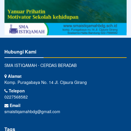
Hubungi Kami
SMA ISTIQAMAH ⋅ CERDAS BERADAB
Alamat
Komp. Puragabaya No. 14 Jl. Cijaura Girang
Telepon
0227568582
Email
smaistiqamahbdg@gmail.com
Tags