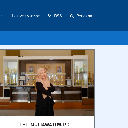
om
0227568582
RSS
Pencarian
TETI MULIAWATI M. PD