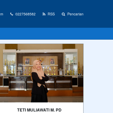
om
0227568582
RSS
Pencarian
TETI MULIAWATI M. PD