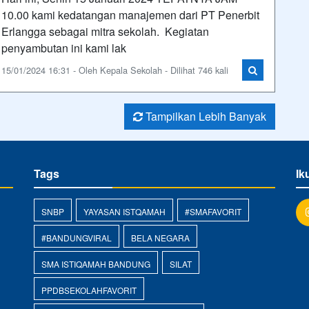
10.00 kami kedatangan manajemen dari PT Penerbit
Erlangga sebagai mitra sekolah. Kegiatan
penyambutan ini kami lak
15/01/2024 16:31 - Oleh Kepala Sekolah - Dilihat 746 kali
Tampilkan Lebih Banyak
Tags
Ik
SNBP
YAYASAN ISTQAMAH
#SMAFAVORIT
#BANDUNGVIRAL
BELA NEGARA
SMA ISTIQAMAH BANDUNG
SILAT
PPDBSEKOLAHFAVORIT