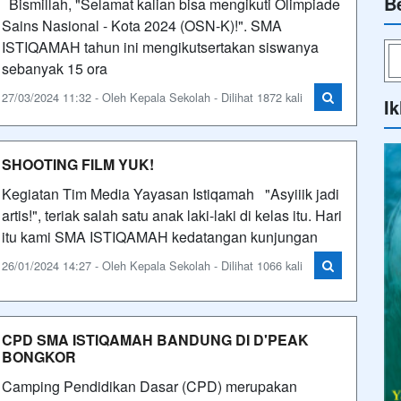
B
Bismillah, "Selamat kalian bisa mengikuti Olimpiade
Sains Nasional - Kota 2024 (OSN-K)!". SMA
ISTIQAMAH tahun ini mengikutsertakan siswanya
sebanyak 15 ora
27/03/2024 11:32 - Oleh Kepala Sekolah - Dilihat 1872 kali
Ik
SHOOTING FILM YUK!
Kegiatan Tim Media Yayasan Istiqamah "Asyiiik jadi
artis!", teriak salah satu anak laki-laki di kelas itu. Hari
itu kami SMA ISTIQAMAH kedatangan kunjungan
26/01/2024 14:27 - Oleh Kepala Sekolah - Dilihat 1066 kali
CPD SMA ISTIQAMAH BANDUNG DI D'PEAK
BONGKOR
Camping Pendidikan Dasar (CPD) merupakan