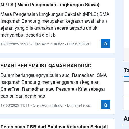
MPLS ( Masa Pengenalan Lingkungan Siswa)
Masa Pengenalan Lingkungan Sekolah (MPLS) SMA
Istiqamah Bandung merupakan kegiatan awal tahun
ajaran yang dilaksanakan secara terpadu untuk
menyambut peserta didik b
16/07/2025 13:00 - Oleh Administrator - Dilihat 488 kali
SMARTREN SMA ISTIQAMAH BANDUNG
T
Dalam berlangsungnya bulan suci Ramadhan, SMA
Istiqamah Bandung menyelenggarakan kegiatan
SmarTren Ramadhan atau Pesantren Kilat sebagai
bagian dari pembinaa
17/03/2025 11:11 - Oleh Administrator - Dilihat 919 kali
A
Pembinaan PBB dari Babinsa Kelurahan Sekajati