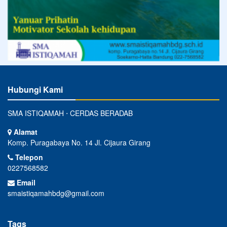
Hubungi Kami
SMA ISTIQAMAH ⋅ CERDAS BERADAB
Alamat
Komp. Puragabaya No. 14 Jl. Cijaura Girang
Telepon
0227568582
Email
smaistiqamahbdg@gmail.com
Tags