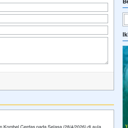
B
Ik
 Kombel Cerdas pada Selasa (28/4/2026) di aula