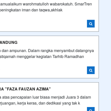
ualaikum warohmatulloh wabarokatuh. SmarTren
peningkatan iman dan taqwa,akhlak
i
BANDUNG
h dan ampunan. Dalam rangka menyambut datangnya
 istiqamah menggelar kegiatan Tarhib Ramadhan
i
RA "FAZA FAUZAN AZIMA"
atas pencapaian luar biasa menjadi Juara 3 dalam
rjuangan, kerja keras, dan dedikasi yang tak k
i