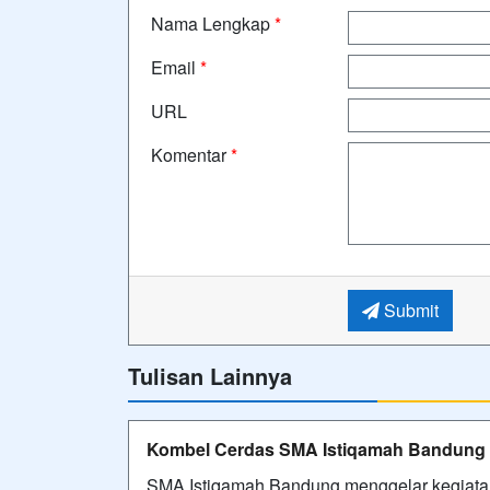
Nama Lengkap
*
Email
*
URL
Komentar
*
Submit
Tulisan Lainnya
Kombel Cerdas SMA Istiqamah Bandung
SMA Istiqamah Bandung menggelar kegiatan