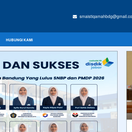
smaistiqamahbdg@gmail.c
HUBUNGI KAMI