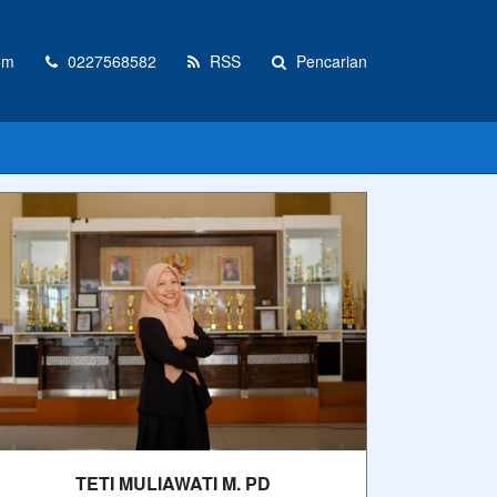
om
0227568582
RSS
Pencarian
TETI MULIAWATI M. PD