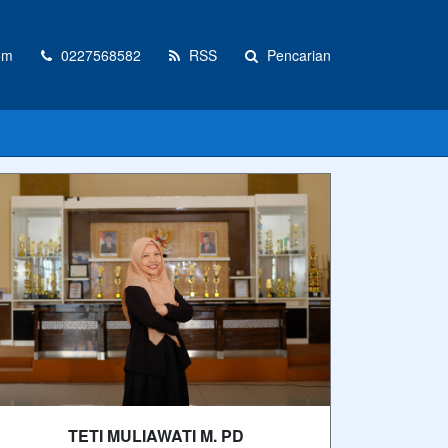
om
0227568582
RSS
Pencarian
TETI MULIAWATI M. PD