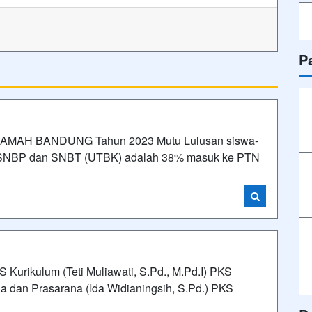
P
MAH BANDUNG Tahun 2023 Mutu Lulusan siswa-
ur SNBP dan SNBT (UTBK) adalah 38% masuk ke PTN
i
ikulum (Teti Muliawati, S.Pd., M.Pd.I) PKS
a dan Prasarana (Ida Widianingsih, S.Pd.) PKS