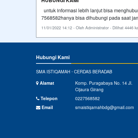
HUBUNGI KAMI
untuk informasi lebih lanjut bisa menghub
7568582hanya bisa dihubungi pada saat jam 
11/01/2022 14:12 - Oleh Administrator - Dilihat 4446 ka
Hubungi Kami
SMA ISTIQAMAH ⋅ CERDAS BERADAB
Alamat
Komp. Puragabaya No. 14 Jl.
Cijaura Girang
Telepon
0227568582
Email
smaistiqamahbdg@gmail.com