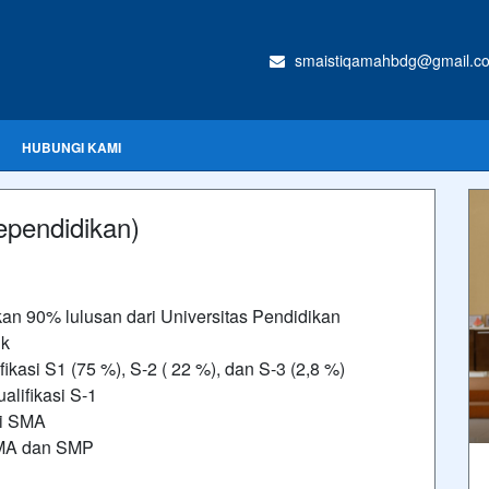
smaistiqamahbdg@gmail.c
HUBUNGI KAMI
ependidikan)
an 90% lulusan dari Universitas Pendidikan
ik
ikasi S1 (75 %), S-2 ( 22 %), dan S-3 (2,8 %)
alifikasi S-1
si SMA
 SMA dan SMP