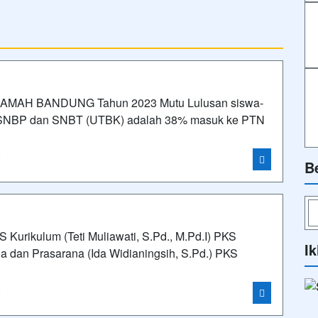
MAH BANDUNG Tahun 2023 Mutu Lulusan siswa-
ur SNBP dan SNBT (UTBK) adalah 38% masuk ke PTN
i
B
ikulum (Teti Muliawati, S.Pd., M.Pd.I) PKS
Ik
a dan Prasarana (Ida Widianingsih, S.Pd.) PKS
i