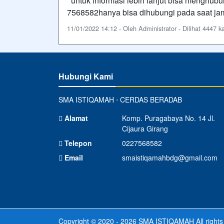
untuk informasi lebih lanjut bisa menghub
7568582hanya bisa dihubungi pada saat jam 
11/01/2022 14:12 - Oleh Administrator - Dilihat 4447 ka
Hubungi Kami
SMA ISTIQAMAH ⋅ CERDAS BERADAB
Alamat
Komp. Puragabaya No. 14 Jl.
Cijaura Girang
Telepon
0227568582
Email
smaistiqamahbdg@gmail.com
Copyright © 2020 - 2026
SMA ISTIQAMAH
All right