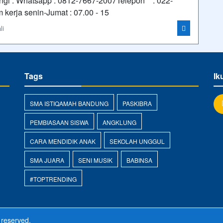
ungi : Whatsapp : 0812-7667-2007Telepon : 022-
kerja senin-Jumat : 07.00 - 15
li
Tags
Ik
SMA ISTIQAMAH BANDUNG
PASKIBRA
PEMBIASAAN SISWA
ANGKLUNG
CARA MENDIDIK ANAK
SEKOLAH UNGGUL
SMA JUARA
SENI MUSIK
BABINSA
#TOPTRENDING
s reserved.