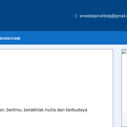
smaistiqamahbdg@gmail
BUNGI KAMI
n, berilmu, berakhlak mulia dan berbudaya