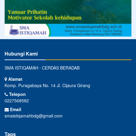
Hubungi Kami
SMA ISTIQAMAH ⋅ CERDAS BERADAB
Alamat
Komp. Puragabaya No. 14 Jl. Cijaura Girang
Telepon
0227568582
Email
smaistiqamahbdg@gmail.com
Tags