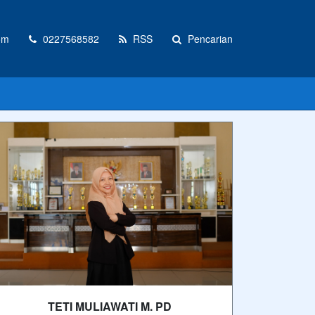
om
0227568582
RSS
Pencarian
TETI MULIAWATI M. PD